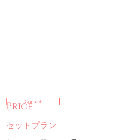
Contact
Price
写真、撮影、ポートレート、ヌード、セミヌード、
旅、女性、身体、からだ、横浜、聖地、パワースポ
セットプラン
ット、聖域、御座所、坐所、アート、アーティスト